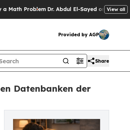
h Problem
Dr. Abdul El-Sayed on Historic Michigan
View all
Provided by AGP
Share
aten Datenbanken der