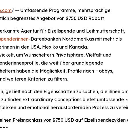
e.com
/ -- Umfassende Programme, mehrsprachige
eitlich begrenztes Angebot von $750 USD Rabatt
anerkannte Agentur für Eizellspende und Leihmutterschaft,
lspenderinnen
-Datenbanken Nordamerikas mit mehr als
rinnen in den USA, Mexiko und Kanada.
ckelt, um Wunscheltern Privatsphäre, Vielfalt und
 Spenderinnenprofile, die weit über grundlegende
eltern haben die Möglichkeit, Profile nach Hobbys,
d weiteren Kriterien zu filtern.
ien, gezielt nach den Eigenschaften zu suchen, die ihnen am 
e zu finden.Extraordinary Conceptions bietet umfassende
omplexen und emotional herausfordernden Prozess zu verei
h einen Preisnachlass von $750 USD auf Eizellspendezykle
nnen.