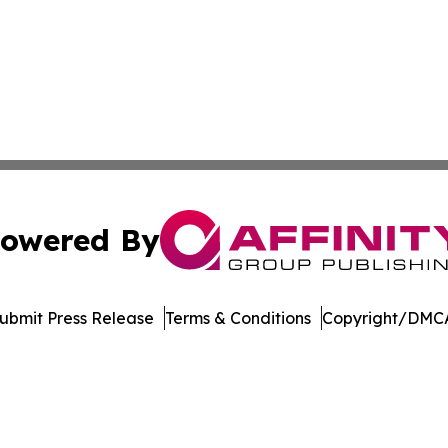
owered By
ubmit Press Release
Terms & Conditions
Copyright/DMCA
c. dba Affinity Group Publishing & International News Le
Cookie Settings / Your Privacy Choices