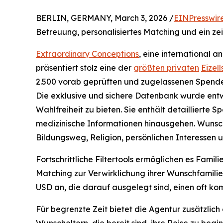
BERLIN, GERMANY, March 3, 2026 /
EINPresswir
Betreuung, personalisiertes Matching und ein z
Extraordinary Conceptions
, eine international 
präsentiert stolz eine der
größten privaten
Eizel
2.500 vorab geprüften und zugelassenen Spende
Die exklusive und sichere Datenbank wurde entwi
Wahlfreiheit zu bieten. Sie enthält detaillierte
medizinische Informationen hinausgehen. Wunsch
Bildungsweg, Religion, persönlichen Interessen un
Fortschrittliche Filtertools ermöglichen es Famil
Matching zur Verwirklichung ihrer Wunschfamili
USD an, die darauf ausgelegt sind, einen oft k
Für begrenzte Zeit bietet die Agentur zusätzlic
Wunscheltern, die bereit sind, ihre Reise zu begi