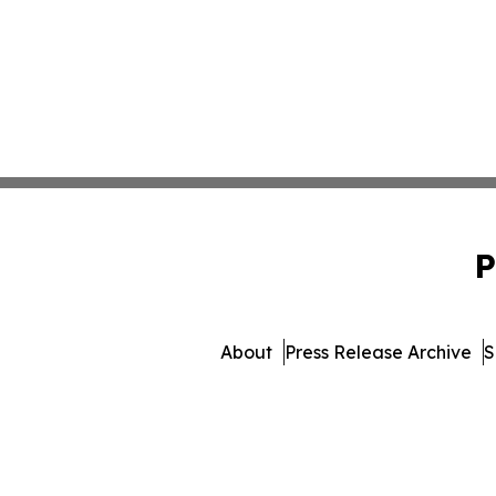
P
About
Press Release Archive
S
© 1995-2026 Newsmatics In