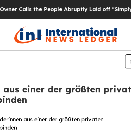
ls the People Abruptly Laid off “Simply a Mat
n aus einer der größten priv
binden
nderinnen aus einer der größten privaten
rbinden