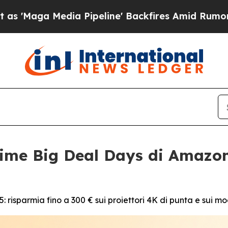
edia Pipeline' Backfires Amid Rumors Trump Will
ime Big Deal Days di Amazon 
: risparmia fino a 300 € sui proiettori 4K di punta e sui mode