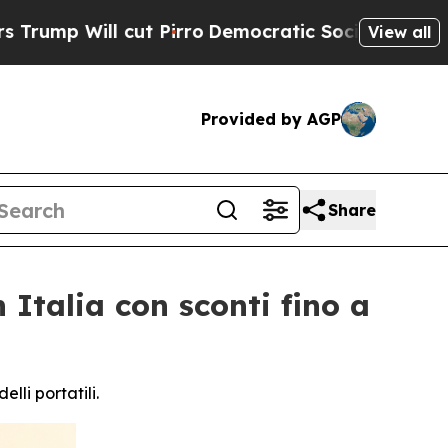
 cut Pirro
Democratic Socialists of America Pr
View all
Provided by AGP
Share
Italia con sconti fino a
lli portatili.