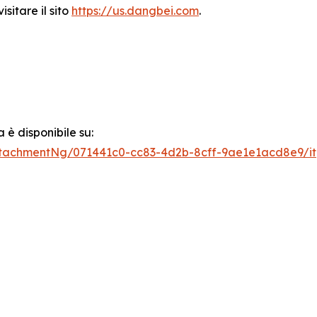
sitare il sito
https://us.dangbei.com
.
è disponibile su:
tachmentNg/071441c0-cc83-4d2b-8cff-9ae1e1acd8e9/it